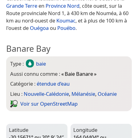
Grande Terre
en
Province Nord
, côte ouest, sur la
Route provinciale Nord 1, à 430 km de Nouméa, à 60
km au nord-ouest de
Koumac
, et à plus de 100 km à
l'ouest de
Ouégoa
ou
Pouébo
.
Banare Bay
Type :
baie
Aussi connu comme :
«
Baie Banare
»
Catégorie :
étendue d’eau
Lieu :
Nouvelle-Calédonie
,
Mélanésie
,
Océanie
Voir sur Open­Street­Map
Latitude
Longitude
-20,15671° ou 20° 9′ 24″
164,04404° ou