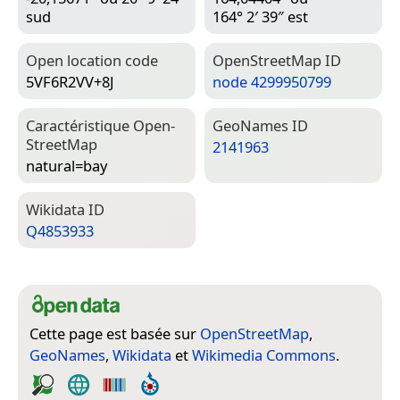
sud
164° 2′ 39″ est
Open location code
Open­Street­Map ID
5VF6R2VV+8J
node 4299950799
Caractéristique Open­
Geo­Names ID
Street­Map
2141963
natural=­bay
Wiki­data ID
Q4853933
Cette page est basée sur
OpenStreetMap
,
GeoNames
,
Wikidata
et
Wikimedia Commons
.