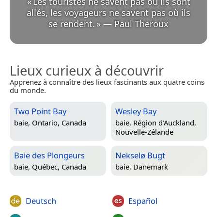
«
Les touristes ne savent pas où ils sont
allés, les voyageurs ne savent pas où ils
se rendent.
»
—
Paul Theroux
Lieux curieux à découvrir
Apprenez à connaître des lieux fascinants aux quatre coins
du monde.
Two Point Bay
Wesley Bay
baie,
Ontario, Canada
baie,
Région d’Auckland,
Nouvelle-Zélande
Baie des Plongeurs
Nekselø Bugt
baie,
Québec, Canada
baie,
Danemark
Deutsch
Español