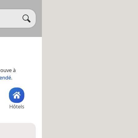
trouve à
endé
.
Hôtels