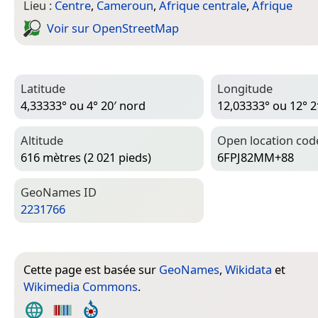
Lieu :
Centre
,
Cameroun
,
Afrique centrale
,
Afrique
Voir sur Open­Street­Map
Latitude
Longitude
4,33333° ou 4° 20′ nord
12,03333° ou 12° 2′
Altitude
Open location cod
616 mètres (2 021 pieds)
6FPJ82MM+88
Geo­Names ID
2231766
Cette page est basée sur
GeoNames
,
Wikidata
et
Wikimedia Commons
.