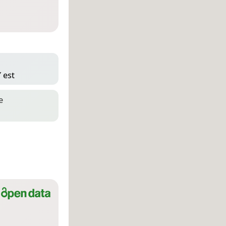
 est
e