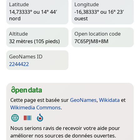
Latitude
Longitude
14,73333° ou 14° 44′
-16,38333° ou 16° 23′
nord
ouest
Altitude
Open location code
32 mètres (105 pieds)
7C65PJM8+8M
Geo­Names ID
2244422
Cette page est basée sur
GeoNames
,
Wikidata
et
Wikimedia Commons
.
Nous serions ravis de recevoir votre aide pour
améliorer nos sources de données ouvertes.