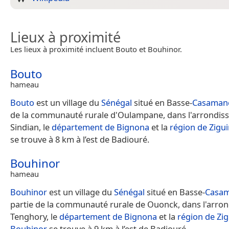
Lieux à proximité
Les lieux à proximité incluent Bouto et Bouhinor.
Bouto
hameau
Bouto
est un village du
Sénégal
situé en Basse-
Casaman
de la communauté rurale d'Oulampane, dans l'arrondis
Sindian, le
département de Bignona
et la
région de Zigu
se trouve à 8 km à l’est de Badiouré.
Bouhinor
hameau
Bouhinor
est un village du
Sénégal
situé en Basse-
Casa
partie de la communauté rurale de Ouonck, dans l'arro
Tenghory, le
département de Bignona
et la
région de Zi
Bouhinor
se trouve à 9 km à l’est de Badiouré.