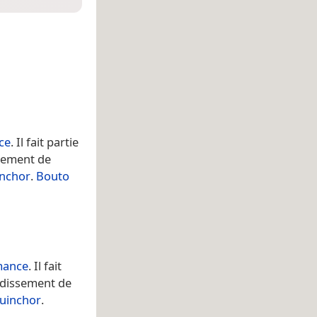
ce
. Il fait partie
sement de
inchor
.
Bouto
mance
. Il fait
ndissement de
guinchor
.