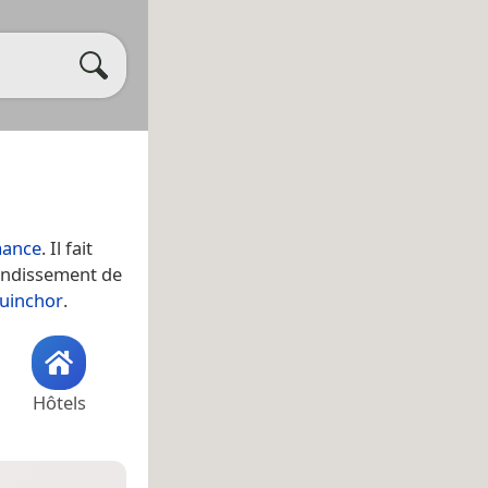
ance
. Il fait
rondissement de
guinchor
.
Hôtels