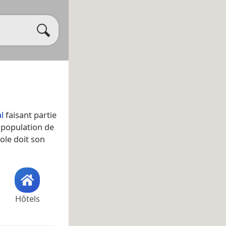
l
faisant partie
e population de
cole doit son
Hôtels