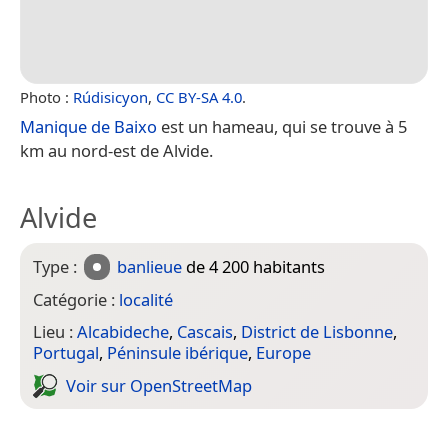
Photo :
Rúdisicyon
,
CC BY-SA 4.0
.
Manique de Baixo
est un hameau, qui se trouve à 5
km au nord-est de Alvide.
Alvide
Type :
banlieue
de 4 200 habitants
Catégorie :
localité
Lieu :
Alcabideche
,
Cascais
,
District de Lisbonne
,
Portugal
,
Péninsule ibérique
,
Europe
Voir sur Open­Street­Map