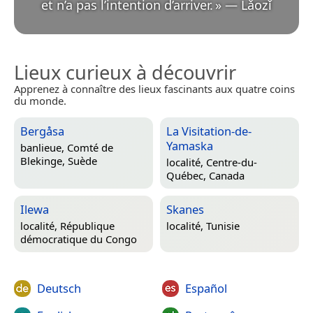
et n’a pas l’intention d’arriver.
»
—
Lǎozǐ
Lieux curieux à découvrir
Apprenez à connaître des lieux fascinants aux quatre coins
du monde.
Bergåsa
La Visitation-de-
Yamaska
banlieue,
Comté de
Blekinge, Suède
localité,
Centre-du-
Québec, Canada
Ilewa
Skanes
localité,
République
localité,
Tunisie
démocratique du Congo
Deutsch
Español