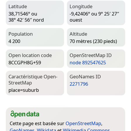
Latitude
Longitude
38,71546° ou
-9,42406° ou 9° 25′ 27″
38° 42′ 56″ nord
ouest
Population
Altitude
4 200
70 mètres (230 pieds)
Open location code
Open­Street­Map ID
8CCGPH8G+59
node 892547625
Caractéristique Open­
Geo­Names ID
Street­Map
2271796
place=­suburb
Cette page est basée sur
OpenStreetMap
,
GeoNames
,
Wikidata
et
Wikimedia Commons
.