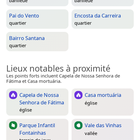
banlieue
banlieue
Pai do Vento
Encosta da Carreira
quartier
quartier
Bairro Santana
quartier
Lieux notables à proximité
Les points forts incluent Capela de Nossa Senhora de
Fátima et Casa mortuária.
Capela de Nossa
Casa mortuária
Senhora de Fátima
église
église
Parque Infantil
Vale das Vinhas
Fontainhas
vallée
terrain de jeux