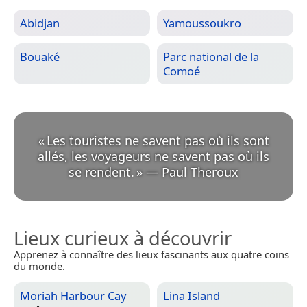
Abidjan
Yamoussoukro
Bouaké
Parc national de la
Comoé
«
Les touristes ne savent pas où ils sont
allés, les voyageurs ne savent pas où ils
se rendent.
»
—
Paul Theroux
Lieux curieux à découvrir
Apprenez à connaître des lieux fascinants aux quatre coins
du monde.
Moriah Harbour Cay
Lina Island