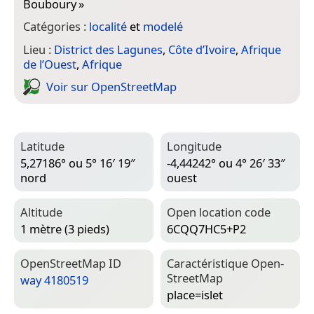
Bouboury
»
Catégories :
localité
et
modelé
Lieu :
District des Lagunes
,
Côte d’Ivoire
,
Afrique
de l’Ouest
,
Afrique
Voir sur Open­Street­Map
Latitude
Longitude
5,27186° ou 5° 16′ 19″
-4,44242° ou 4° 26′ 33″
nord
ouest
Altitude
Open location code
1 mètre (3 pieds)
6CQQ7HC5+P2
Open­Street­Map ID
Caractéristique Open­
Street­Map
way 4180519
place=­islet