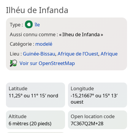
Ilhéu de Infanda
Type :
île
Aussi connu comme :
«
Ilheu de Infanda
»
Catégorie :
modelé
Lieu :
Guinée-Bissau
,
Afrique de l’Ouest
,
Afrique
Voir sur Open­Street­Map
Latitude
Longitude
11,25° ou 11° 15′ nord
-15,21667° ou 15° 13′
ouest
Altitude
Open location code
6 mètres (20 pieds)
7C367Q2M+28