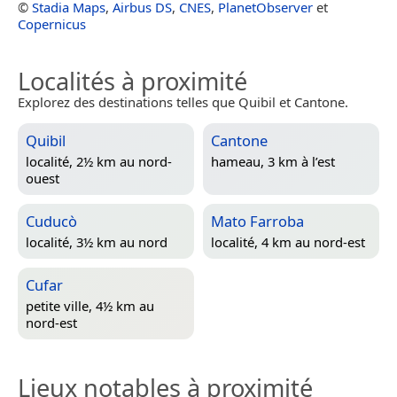
©
Stadia Maps
,
Airbus DS
,
CNES
,
PlanetObserver
et
Copernicus
Localités à proximité
Explorez des destinations telles que Quibil et Cantone.
Quibil
Cantone
localité, 2½ km au nord-
hameau, 3 km à l’est
ouest
Cuducò
Mato Farroba
localité, 3½ km au nord
localité, 4 km au nord-est
Cufar
petite ville, 4½ km au
nord-est
Lieux notables à proximité