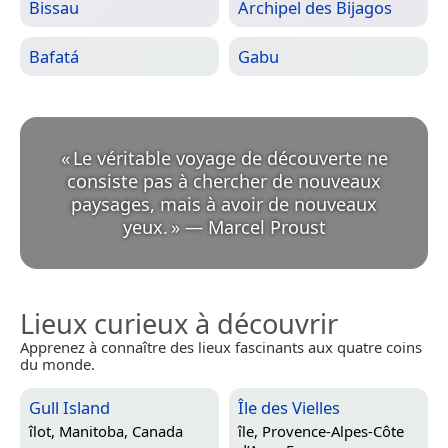
Bissau
Archipel des Bijagos
Bafatá
Gabu
«
Le véritable voyage de découverte ne
consiste pas à chercher de nouveaux
paysages, mais à avoir de nouveaux
yeux.
»
—
Marcel Proust
Lieux curieux à découvrir
Apprenez à connaître des lieux fascinants aux quatre coins
du monde.
Gull Island
Île des Vielles
îlot,
Manitoba, Canada
île,
Provence-Alpes-Côte