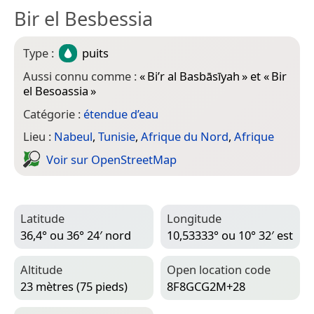
Bir el Besbessia
Type :
puits
Aussi connu comme :
«
Bi’r al Basbāsīyah
» et «
Bir
el Besoassia
»
Catégorie :
étendue d’eau
Lieu :
Nabeul
,
Tunisie
,
Afrique du Nord
,
Afrique
Voir sur Open­Street­Map
Latitude
Longitude
36,4° ou 36° 24′ nord
10,53333° ou 10° 32′ est
Altitude
Open location code
23 mètres (75 pieds)
8F8GCG2M+28