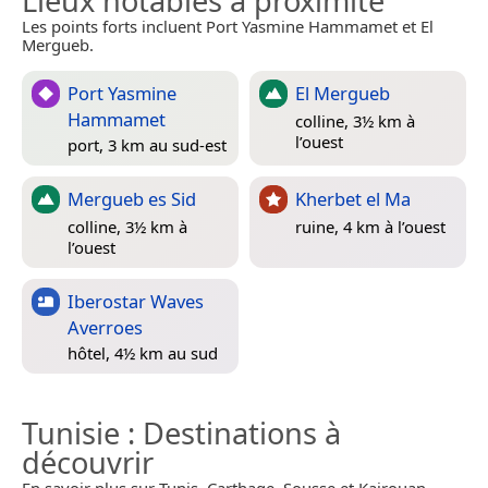
Lieux notables à proximité
Les points forts incluent Port Yasmine Hammamet et El
Mergueb.
Port Yasmine
El Mergueb
Hammamet
colline, 3½ km à
l’ouest
port, 3 km au sud-est
Mergueb es Sid
Kherbet el Ma
colline, 3½ km à
ruine, 4 km à l’ouest
l’ouest
Iberostar Waves
Averroes
hôtel, 4½ km au sud
Tunisie
: Destinations à
découvrir
En savoir plus sur Tunis, Carthage, Sousse et Kairouan.