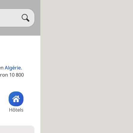
en
Algérie
.
viron 10 800
Hôtels