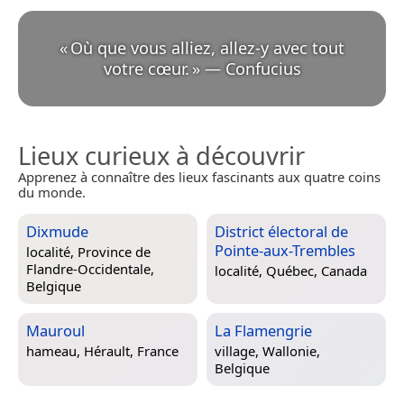
«
Où que vous alliez, allez-y avec tout
votre cœur.
»
—
Confucius
Lieux curieux à découvrir
Apprenez à connaître des lieux fascinants aux quatre coins
du monde.
Dixmude
District électoral de
Pointe-aux-Trembles
localité,
Province de
Flandre-Occidentale,
localité,
Québec, Canada
Belgique
Mauroul
La Flamengrie
hameau,
Hérault, France
village,
Wallonie,
Belgique