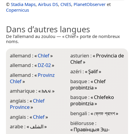
©
Stadia Maps
,
Airbus DS
,
CNES
,
PlanetObserver
et
Copernicus
Dans d’autres langues
De l’allemand au zoulou — « Chlef » porte de nombreux
noms.
allemand :
«
Chlef
»
asturien :
«
Provincia de
c
Chlef
»
C
allemand :
«
DZ-02
»
azéri :
«
Şəlif
»
c
allemand :
«
Provinz
Chlef
»
basque :
«
Chlef
c
probintzia
»
amharique :
«
ክሌፍ
»
c
basque :
«
Chlefeko
anglais :
«
Chlef
c
probintzia
»
Province
»
c
bengali :
«
ক্লেফ প্রদেশ
»
anglais :
«
Chlef
»
c
biélorusse :
arabe :
«
الشلف
»
«
Правінцыя Эш-
d