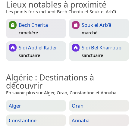
Lieux notables à proximité
Les points forts incluent Bech Cherita et Souk el Arb’â.
Bech Cherita
Souk el Arb’â
cimetière
marché
Sidi Abd el Kader
Sidi Bel Kharroubi
sanctuaire
sanctuaire
Algérie
: Destinations à
découvrir
En savoir plus sur Alger, Oran, Constantine et Annaba.
Alger
Oran
Constantine
Annaba