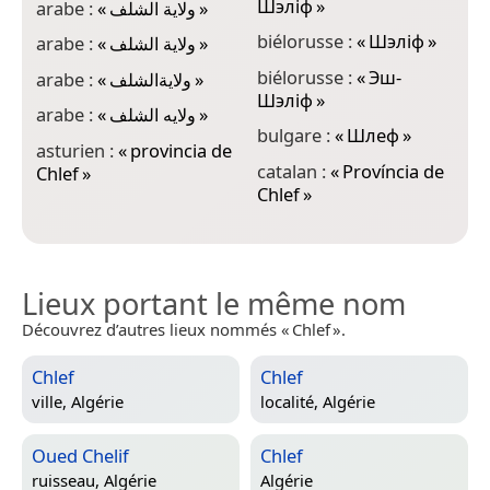
Шэліф
»
arabe :
«
ولاية الشلف
»
P
biélorusse :
«
Шэліф
»
arabe :
«
»
d
biélorusse :
«
Эш-
arabe :
«
ولايةالشلف
»
e
Шэліф
»
d
arabe :
«
ولايه الشلف
»
bulgare :
«
Шлеф
»
e
asturien :
«
provincia de
Ŝ
catalan :
«
Província de
Chlef
»
Chlef
»
Lieux portant le même nom
Découvrez d’autres lieux nommés « Chlef ».
Chlef
Chlef
ville,
Algérie
localité,
Algérie
Oued Chelif
Chlef
ruisseau,
Algérie
Algérie