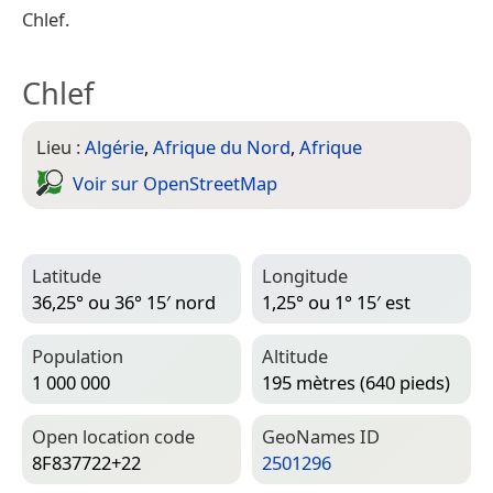
Chlef.
Chlef
Lieu :
Algérie
,
Afrique du Nord
,
Afrique
Voir sur Open­Street­Map
Latitude
Longitude
36,25° ou 36° 15′ nord
1,25° ou 1° 15′ est
Population
Altitude
1 000 000
195 mètres (640 pieds)
Open location code
Geo­Names ID
8F837722+22
2501296