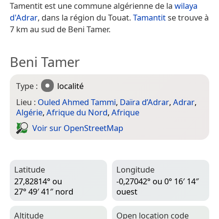
Tamentit est une commune algérienne de la
wilaya
d'Adrar
, dans la région du Touat.
Tamantit
se trouve à
7 km au sud de Beni Tamer.
Beni Tamer
Type :
localité
Lieu :
Ouled Ahmed Tammi
,
Daïra d’Adrar
,
Adrar
,
Algérie
,
Afrique du Nord
,
Afrique
Voir sur Open­Street­Map
Latitude
Longitude
27,82814° ou
-0,27042° ou 0° 16′ 14″
27° 49′ 41″ nord
ouest
Altitude
Open location code