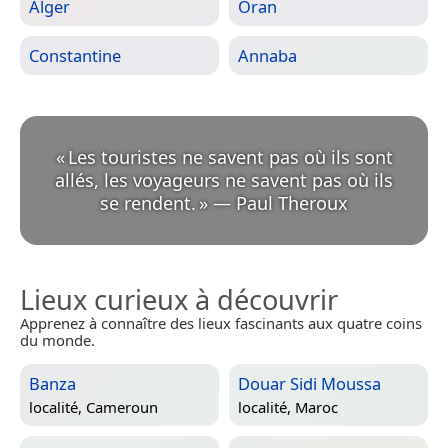
Alger
Oran
Constantine
Annaba
«
Les touristes ne savent pas où ils sont
allés, les voyageurs ne savent pas où ils
se rendent.
»
—
Paul Theroux
Lieux curieux à découvrir
Apprenez à connaître des lieux fascinants aux quatre coins
du monde.
Banza
Douar Sidi Moussa
localité,
Cameroun
localité,
Maroc