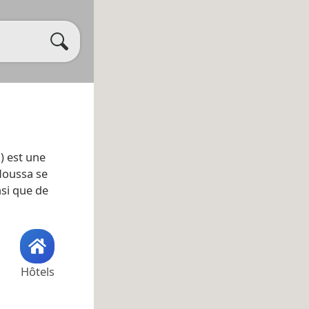
a
) est une
 Moussa se
nsi que de
Hôtels