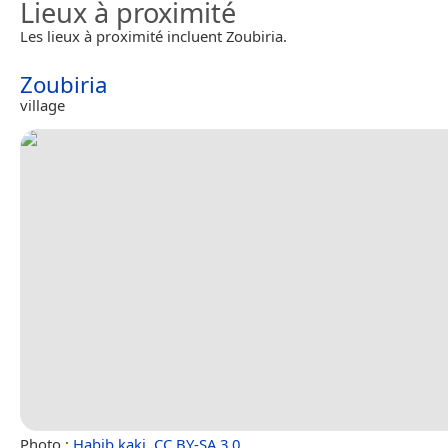
Lieux à proximité
Les lieux à proximité incluent Zoubiria.
Zoubiria
village
Photo :
Habib kaki
,
CC BY-SA 3.0
.