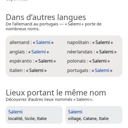
Dans d’autres langues
De l’allemand au portugais — « Salemi » porte de
nombreux noms.
allemand :
«
Salemi
»
napolitain :
«
Salemi
»
anglais :
«
Salemi
»
néerlandais :
«
Salemi
»
espéranto :
«
Salemi
»
polonais :
«
Salemi
»
italien :
«
Salemi
»
portugais :
«
Salemi
»
Lieux portant le même nom
Découvrez d’autres lieux nommés « Salemi ».
Salemi
Salemi
localité,
Sicile, Italie
village,
Catane, Italie