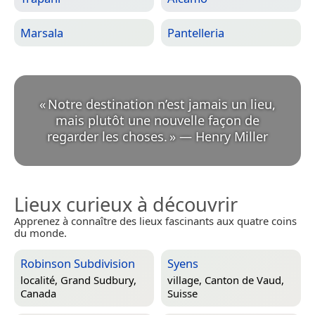
Marsala
Pantelleria
«
Notre destination n’est jamais un lieu,
mais plutôt une nouvelle façon de
regarder les choses.
»
—
Henry Miller
Lieux curieux à découvrir
Apprenez à connaître des lieux fascinants aux quatre coins
du monde.
Robinson Subdivision
Syens
localité,
Grand Sudbury,
village,
Canton de Vaud,
Canada
Suisse