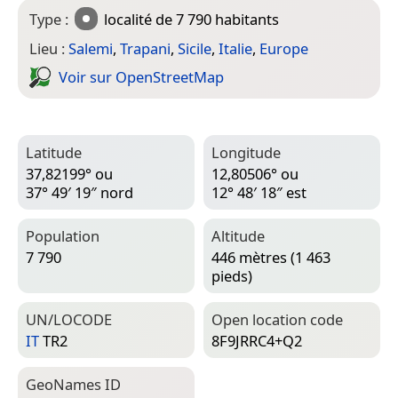
Type :
localité
de 7 790 habitants
Lieu :
Salemi
,
Trapani
,
Sicile
,
Italie
,
Europe
Voir sur Open­Street­Map
Latitude
Longitude
37,82199° ou
12,80506° ou
37° 49′ 19″ nord
12° 48′ 18″ est
Population
Altitude
7 790
446 mètres (1 463
pieds)
UN/LOCODE
Open location code
IT
TR2
8F9JRRC4+Q2
Geo­Names ID