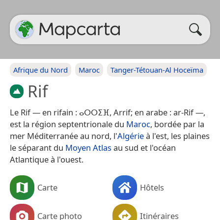
Afrique du Nord
Maroc
Tanger-Tétouan-Al Hoceïma
Rif
Le Rif — en rifain : ⴰⵔⵔⵉⴼ, Arrif; en arabe : ar-Rif —,
est la région septentrionale du
Maroc
, bordée par la
mer Méditerranée au nord, l'
Algérie
à l'est, les plaines
le séparant du
Moyen Atlas
au sud et l'océan
Atlantique à l'ouest.
Carte
Hôtels
Carte photo
Itinéraires