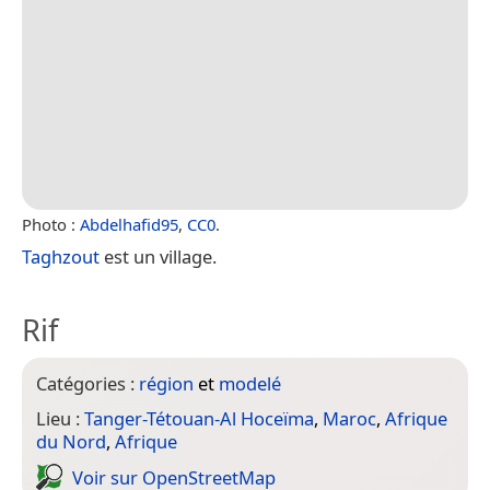
Photo :
Abdelhafid95
,
CC0
.
Taghzout
est un village.
Rif
Catégories :
région
et
modelé
Lieu :
Tanger-Tétouan-Al Hoceïma
,
Maroc
,
Afrique
du Nord
,
Afrique
Voir sur Open­Street­Map