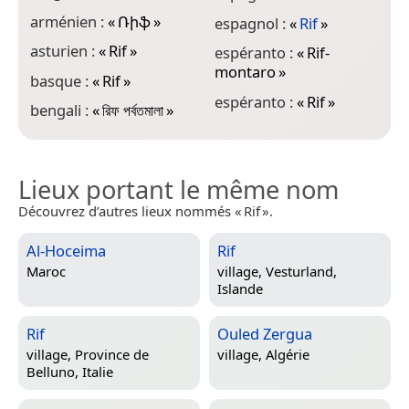
j
arménien :
«
Ռիֆ
»
espagnol :
«
Rif
»
k
asturien :
«
Rif
»
espéranto :
«
Rif-
montaro
»
k
basque :
«
Rif
»
espéranto :
«
Rif
»
k
bengali :
«
রিফ পর্বতমালা
»
Lieux portant le même nom
Découvrez d’autres lieux nommés « Rif ».
Al-Hoceima
Rif
Maroc
village,
Vesturland,
Islande
Rif
Ouled Zergua
village,
Province de
village,
Algérie
Belluno, Italie