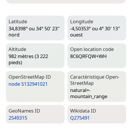
Latitude
Longitude
34,8398° ou 34° 50′ 23″
-4,50353° ou 4° 30′ 13″
nord
ouest
Altitude
Open location code
982 mètres (3 222
8C6QRFQW+WH
pieds)
Open­Street­Map ID
Caractéristique Open­
Street­Map
node 5132941021
natural=­
mountain_range
Geo­Names ID
Wiki­data ID
2549315
Q275491