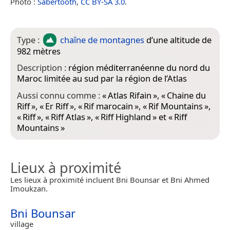
Photo :
Sabertooth
,
CC BY-SA 3.0
.
Type :
chaîne de montagnes
d’une altitude de
982 mètres
Description :
région méditerranéenne du nord du
Maroc limitée au sud par la région de l’Atlas
Aussi connu comme :
«
Atlas Rifain
», «
Chaine du
Riff
», «
Er Riff
», «
Rif marocain
», «
Rif Mountains
»,
«
Riff
», «
Riff Atlas
», «
Riff Highland
» et «
Riff
Mountains
»
Lieux à proximité
Les lieux à proximité incluent Bni Bounsar et Bni Ahmed
Imoukzan.
Bni Bounsar
village