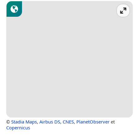
©
Stadia Maps
,
Airbus DS
,
CNES
,
PlanetObserver
et
Copernicus