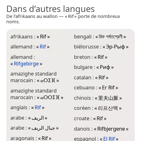
Dans d’autres langues
De l’afrikaans au wallon — « Rif » porte de nombreux
noms.
afrikaans :
«
Rif
»
bengali :
«
রিফ পর্বতশ্রেণী
»
f
allemand :
«
Rif
»
biélorusse :
«
Эр-Рыф
»
g
allemand :
breton :
«
Rif
»
g
«
Rifgebirge
»
bulgare :
«
Риф
»
h
amazighe standard
catalan :
«
Rif
»
h
marocain :
«
ⴰⵔⵉⴼ
»
cebuano :
«
Er Rif
»
h
amazighe standard
h
marocain :
«
ⴰⵔⵔⵉⴼ
»
chinois :
«
里夫山脈
»
i
anglais :
«
Rif
»
coréen :
«
리프산맥
»
i
arabe :
«
الريف
»
croate :
«
Rif
»
i
arabe :
«
جبال الريف
»
danois :
«
Rifbjergene
»
j
aragonais :
«
Rif
»
espagnol :
«
El Rif
»