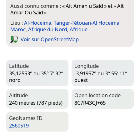
Aussi connu comme :
«
Ait Aman u Said
» et «
Ait
Amar Ou Said
»
Lieu :
Al-Hoceima
,
Tanger-Tétouan-Al Hoceïma
,
Maroc
,
Afrique du Nord
,
Afrique
Voir sur Open­Street­Map
Latitude
Longitude
35,12553° ou 35° 7′ 32″
-3,91957° ou 3° 55′ 11″
nord
ouest
Altitude
Open location code
240 mètres (787 pieds)
8C7R43GJ+65
Geo­Names ID
2560519