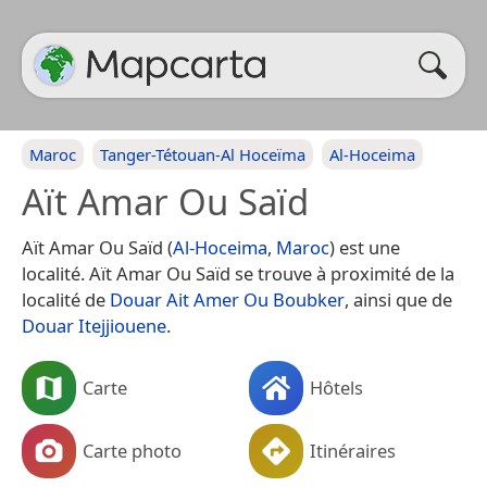
Maroc
Tanger-Tétouan-Al Hoceïma
Al-Hoceima
Aït Amar Ou Saïd
Aït Amar Ou Saïd (
Al-Hoceima
,
Maroc
) est une
localité. Aït Amar Ou Saïd se trouve à proximité de la
localité de
Douar Ait Amer Ou Boubker
, ainsi que de
Douar Itejjiouene
.
Carte
Hôtels
Carte photo
Itinéraires