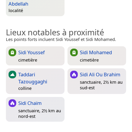
Abdellah
localité
Lieux notables à proximité
Les points forts incluent Sidi Youssef et Sidi Mohamed.
Sidi Youssef
Sidi Mohamed
cimetière
cimetière
Taddari
Sidi Ali Ou Brahim
Tazouggaghi
sanctuaire, 2½ km au
sud-est
colline
Sidi Chaïm
sanctuaire, 2½ km au
nord-est