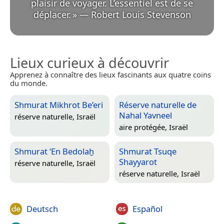
plaisir de voyager. L’essentiel est de se
déplacer.
»
—
Robert Louis Stevenson
Lieux curieux à découvrir
Apprenez à connaître des lieux fascinants aux quatre coins
du monde.
Shmurat Mikhrot Be’eri
Réserve naturelle de
Nahal Yavneel
réserve naturelle,
Israël
aire protégée,
Israël
Shmurat ‘En Bedolaẖ
Shmurat Tsuqe
Shayyarot
réserve naturelle,
Israël
réserve naturelle,
Israël
Deutsch
Español