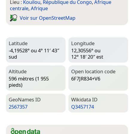
Lieu :
Kouilou
,
République du Congo
,
Afrique
centrale
,
Afrique
Voir sur Open­Street­Map
Latitude
Longitude
-4,19528° ou 4° 11′ 43″
12,30556° ou
sud
12° 18′ 20″ est
Altitude
Open location code
596 mètres (1 955
6F7JR834+V6
pieds)
Geo­Names ID
Wiki­data ID
2567357
Q3457174