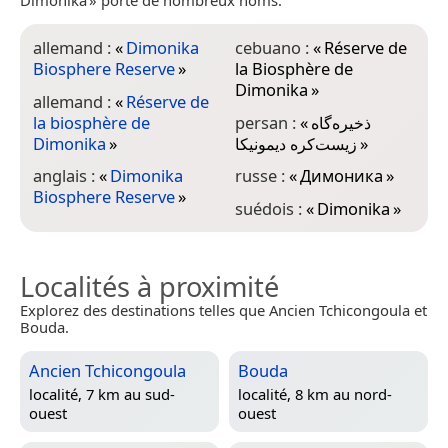
Dimonika » porte de nombreux noms.
allemand :
«
Dimonika
cebuano :
«
Réserve de
Biosphere Reserve
»
la Biosphère de
Dimonika
»
allemand :
«
Réserve de
la biosphère de
persan :
«
ذخیره‌گاه
Dimonika
»
زیست‌کره دیمونیکا
»
anglais :
«
Dimonika
russe :
«
Димоника
»
Biosphere Reserve
»
suédois :
«
Dimonika
»
Localités à proximité
Explorez des destinations telles que Ancien Tchicongoula et
Bouda.
Ancien Tchicongoula
Bouda
localité, 7 km au sud-
localité, 8 km au nord-
ouest
ouest