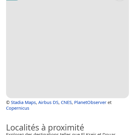
©
Stadia Maps
,
Airbus DS
,
CNES
,
PlanetObserver
et
Copernicus
Localités à proximité
Explorez des destinations telles que El Kseïr et Douar