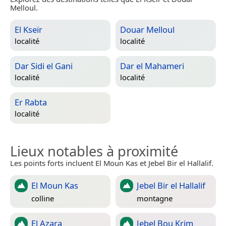
Melloul.
El Kseïr
Douar Melloul
localité
localité
Dar Sidi el Gani
Dar el Mahameri
localité
localité
Er Rabta
localité
Lieux notables à proximité
Les points forts incluent El Moun Kas et Jebel Bir el Hallalif.
El Moun Kas
Jebel Bir el Hallalif
colline
montagne
El Azara
Jebel Bou Krim