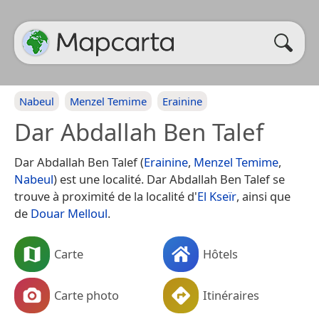
Nabeul
Menzel Temime
Erainine
Dar Abdallah Ben Talef
Dar Abdallah Ben Talef (
Erainine
,
Menzel Temime
,
Nabeul
) est une localité. Dar Abdallah Ben Talef se
trouve à proximité de la localité d'
El Kseïr
, ainsi que
de
Douar Melloul
.
Carte
Hôtels
Carte photo
Itinéraires