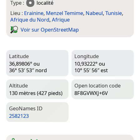
Type :
localité
Lieu :
Erainine
,
Menzel Temime
,
Nabeul
,
Tunisie
,
Afrique du Nord
,
Afrique
Voir sur Open­Street­Map
Latitude
Longitude
36,89806° ou
10,93222° ou
36° 53′ 53″ nord
10° 55′ 56″ est
Altitude
Open location code
130 mètres (427 pieds)
8F8GVWXJ+6V
Geo­Names ID
2582123