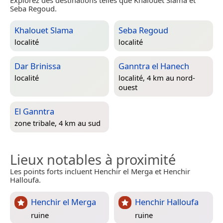
Explorez des destinations telles que Khalouet Slama et
Seba Regoud.
Khalouet Slama
Seba Regoud
localité
localité
Dar Brinissa
Ganntra el Hanech
localité
localité, 4 km au nord-
ouest
El Ganntra
zone tribale, 4 km au sud
Lieux notables à proximité
Les points forts incluent Henchir el Merga et Henchir
Halloufa.
Henchir el Merga
Henchir Halloufa
ruine
ruine