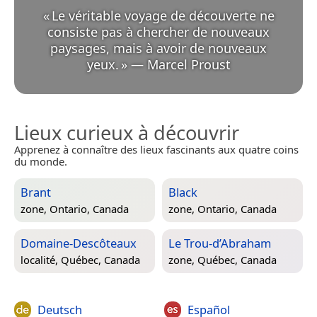
«
Le véritable voyage de découverte ne
consiste pas à chercher de nouveaux
paysages, mais à avoir de nouveaux
yeux.
»
—
Marcel Proust
Lieux curieux à découvrir
Apprenez à connaître des lieux fascinants aux quatre coins
du monde.
Brant
Black
zone,
Ontario, Canada
zone,
Ontario, Canada
Domaine-Descôteaux
Le Trou-d’Abraham
localité,
Québec, Canada
zone,
Québec, Canada
Deutsch
Español