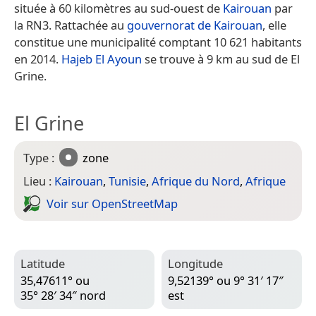
située à 60 kilomètres au sud-ouest de
Kairouan
par
la RN3. Rattachée au
gouvernorat de Kairouan
, elle
constitue une municipalité comptant 10 621 habitants
en 2014.
Hajeb El Ayoun
se trouve à 9 km au sud de El
Grine.
El Grine
Type :
zone
Lieu :
Kairouan
,
Tunisie
,
Afrique du Nord
,
Afrique
Voir sur Open­Street­Map
Latitude
Longitude
35,47611° ou
9,52139° ou 9° 31′ 17″
35° 28′ 34″ nord
est