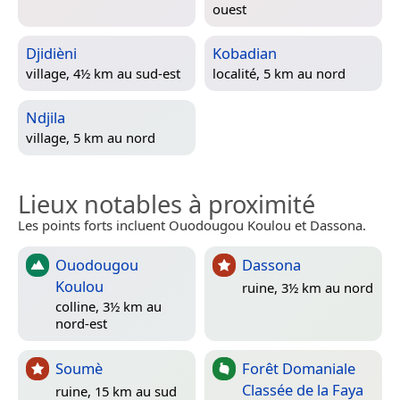
ouest
Djidièni
Kobadian
village, 4½ km au sud-est
localité, 5 km au nord
Ndjila
village, 5 km au nord
Lieux notables à proximité
Les points forts incluent Ouodougou Koulou et Dassona.
Ouodougou
Dassona
Koulou
ruine, 3½ km au nord
colline, 3½ km au
nord-est
Soumè
Forêt Domaniale
Classée de la Faya
ruine, 15 km au sud