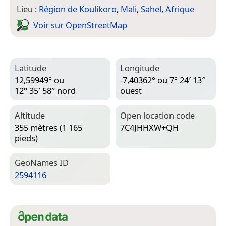
Lieu :
Région de Koulikoro
,
Mali
,
Sahel
,
Afrique
Voir sur Open­Street­Map
Latitude
Longitude
12,59949° ou
-7,40362° ou 7° 24′ 13″
12° 35′ 58″ nord
ouest
Altitude
Open location code
355 mètres (1 165
7C4JHHXW+QH
pieds)
Geo­Names ID
2594116