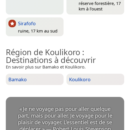
réserve forestière, 17
km à l’ouest
Sirafofo
ruine, 17 km au sud
Région de Koulikoro
:
Destinations à découvrir
En savoir plus sur Bamako et Koulikoro.
Bamako
Koulikoro
«
Je ne voyage pas pour aller quelque
part, mais pour aller. Je voyage pour le
plaisir de voyager. L’essentiel est de se
déplacer.
»
—
Robert Louis Stevenson