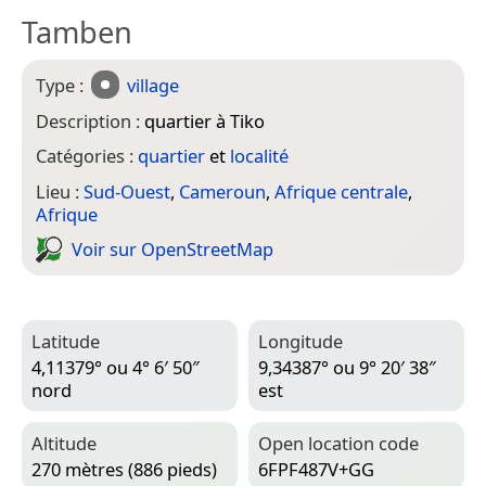
Tamben
Type :
village
Description :
quartier à Tiko
Catégories :
quartier
et
localité
Lieu :
Sud-Ouest
,
Cameroun
,
Afrique centrale
,
Afrique
Voir sur Open­Street­Map
Latitude
Longitude
4,11379° ou 4° 6′ 50″
9,34387° ou 9° 20′ 38″
nord
est
Altitude
Open location code
270 mètres (886 pieds)
6FPF487V+GG