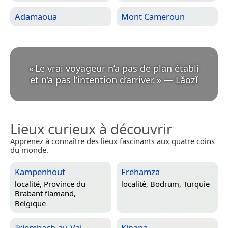
Adamaoua
Mont Cameroun
«
Le vrai voyageur n’a pas de plan établi
et n’a pas l’intention d’arriver.
»
—
Lǎozǐ
Lieux curieux à découvrir
Apprenez à connaître des lieux fascinants aux quatre coins
du monde.
Kampenhout
Frehamza
localité,
Province du
localité,
Bodrum, Turquie
Brabant flamand,
Belgique
Triembach-au-Val
Kinana