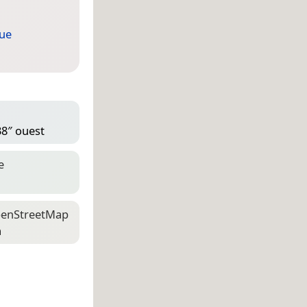
que
38″ ouest
e
en­Street­Map
n