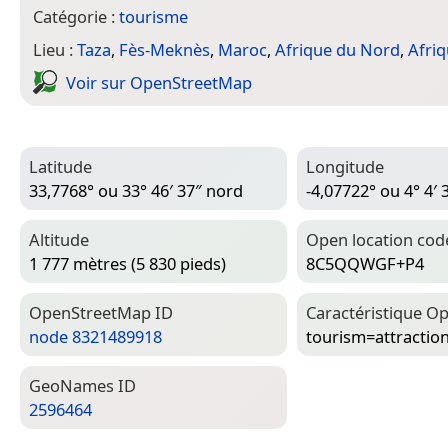
Catégorie :
tourisme
Lieu :
Taza
,
Fès-Meknès
,
Maroc
,
Afrique du Nord
,
Afri
Voir sur Open­Street­Map
Latitude
Longitude
33,7768° ou 33° 46′ 37″ nord
-4,07722° ou 4° 4′ 
Altitude
Open location cod
1 777 mètres (5 830 pieds)
8C5QQWGF+P4
Open­Street­Map ID
Caractéristique Op
node 8321489918
tourism=­attractio
Geo­Names ID
2596464