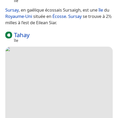
île
Sursay
, en gaélique écossais Sursaigh, est une
île
du
Royaume-Uni
située en
Écosse
.
Sursay
se trouve à 2½
milles à l’est de Eilean Siar.
Tahay
île