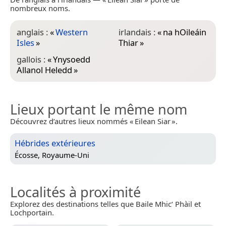
nombreux noms.
anglais :
«
Western
irlandais :
«
na hOileáin
Isles
»
Thiar
»
gallois :
«
Ynysoedd
Allanol Heledd
»
Lieux portant le même nom
Découvrez d’autres lieux nommés « Eilean Siar ».
Hébrides extérieures
Écosse, Royaume-Uni
Localités à proximité
Explorez des destinations telles que Baile Mhic‘ Phàil et
Lochportain.