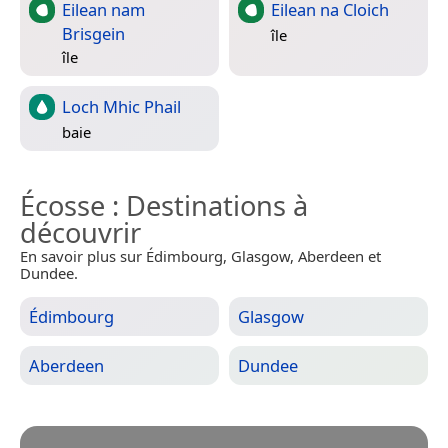
Eilean nam
Eilean na Cloich
Brisgein
île
île
Loch Mhic Phail
baie
Écosse
: Destinations à
découvrir
En savoir plus sur Édimbourg, Glasgow, Aberdeen et
Dundee.
Édimbourg
Glasgow
Aberdeen
Dundee