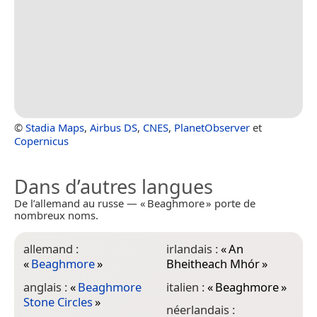
©
Stadia Maps
,
Airbus DS
,
CNES
,
PlanetObserver
et
Copernicus
Dans d’autres langues
De l’allemand au russe — « Beaghmore » porte de
nombreux noms.
allemand :
irlandais :
«
An
«
Beaghmore
»
Bheitheach Mhór
»
anglais :
«
Beaghmore
italien :
«
Beaghmore
»
Stone Circles
»
néerlandais :