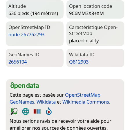
Altitude
Open location code
636 pieds (194 mètres)
9C6MM3X8+XM
Open­Street­Map ID
Caractéristique Open­
Street­Map
node 267762793
place=­locality
Geo­Names ID
Wiki­data ID
2656104
Q812903
Cette page est basée sur
OpenStreetMap
,
GeoNames
,
Wikidata
et
Wikimedia Commons
.
Nous serions ravis de recevoir votre aide pour
améliorer nos sources de données ouvertes.