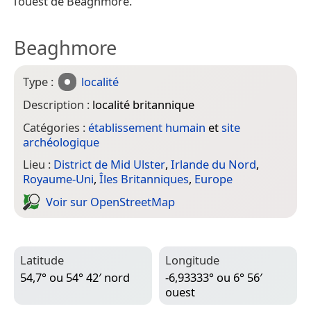
l’ouest de Beaghmore.
Beaghmore
Type :
localité
Description :
localité britannique
Catégories :
établissement humain
et
site
archéologique
Lieu :
District de Mid Ulster
,
Irlande du Nord
,
Royaume-Uni
,
Îles Britanniques
,
Europe
Voir sur Open­Street­Map
Latitude
Longitude
54,7° ou 54° 42′ nord
-6,93333° ou 6° 56′
ouest