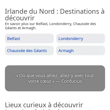
Irlande du Nord
: Destinations à
découvrir
En savoir plus sur Belfast, Londonderry, Chaussée des
Géants et Armagh.
Belfast
Londonderry
Chaussée des Géants
Armagh
«
Où que vous alliez, allez-y avec tout
votre cœur.
»
—
Confucius
Lieux curieux à découvrir