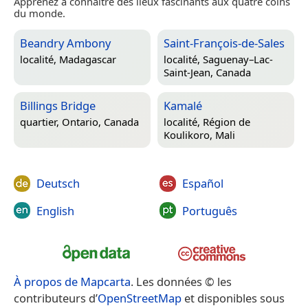
Apprenez à connaître des lieux fascinants aux quatre coins
du monde.
Beandry Ambony
Saint-François-de-Sales
localité,
Madagascar
localité,
Saguenay–Lac-
Saint-Jean, Canada
Billings Bridge
Kamalé
quartier,
Ontario, Canada
localité,
Région de
Koulikoro, Mali
Deutsch
Español
English
Português
À propos de Mapcarta
. Les données © les
contributeurs d’
OpenStreetMap
et disponibles sous