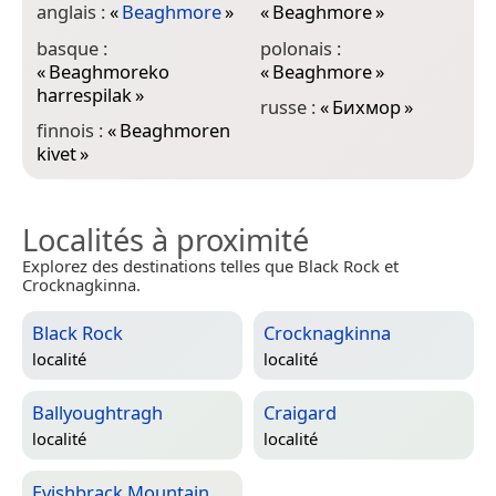
anglais :
«
Beaghmore
»
«
Beaghmore
»
basque :
polonais :
«
Beaghmoreko
«
Beaghmore
»
harrespilak
»
russe :
«
Бихмор
»
finnois :
«
Beaghmoren
kivet
»
Localités à proximité
Explorez des destinations telles que Black Rock et
Crocknagkinna.
Black Rock
Crocknagkinna
localité
localité
Ballyoughtragh
Craigard
localité
localité
Evishbrack Mountain