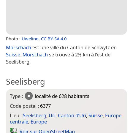
Photo :
Uwelino
,
CC BY-SA 4.0
.
Morschach
est une ville du Canton de Schwytz en
Suisse
.
Morschach
se trouve à 2½ km à l’est de
Seelisberg.
Seelisberg
Type :
localité
de 628 habitants
Code postal :
6377
Lieu :
Seelisberg
,
Uri
,
Canton d’Uri
,
Suisse
,
Europe
centrale
,
Europe
Voir sur Open­Street­Map