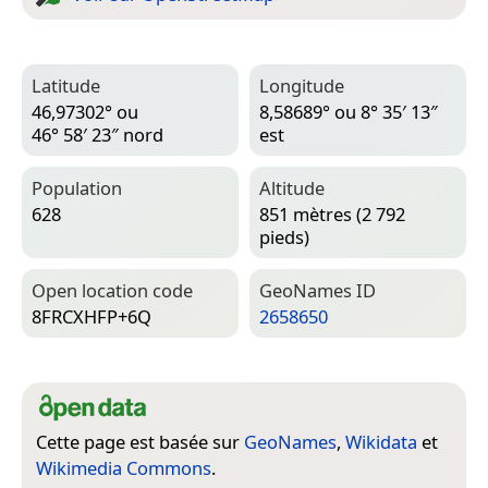
Latitude
Longitude
46,97302° ou
8,58689° ou 8° 35′ 13″
46° 58′ 23″ nord
est
Population
Altitude
628
851 mètres (2 792
pieds)
Open location code
Geo­Names ID
8FRCXHFP+6Q
2658650
Cette page est basée sur
GeoNames
,
Wikidata
et
Wikimedia Commons
.