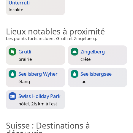
Unterrüti
localité
Lieux notables à proximité
Les points forts incluent Grütli et Zingelberg.
Grütli
Zingelberg
prairie
crête
Seelisberg Wyher
Seelisbergsee
étang
lac
Swiss Holiday Park
hôtel, 2½ km à l’est
Suisse
: Destinations à