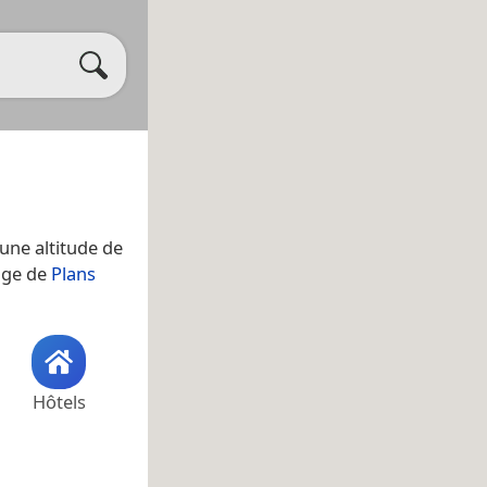
a une altitude de
lage de
Plans
Hôtels