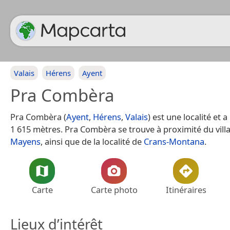
Valais
Hérens
Ayent
Pra Combèra
Pra Combèra (
Ayent
,
Hérens
,
Valais
) est une localité et 
1 615 mètres. Pra Combèra se trouve à proximité du vil
Mayens
, ainsi que de la localité de
Crans-Montana
.
Carte
Carte photo
Itinéraires
Lieux d’intérêt