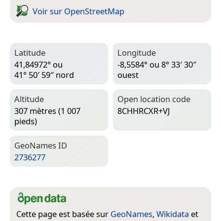
Voir sur Open­Street­Map
Latitude
Longitude
41,84972° ou
-8,5584° ou 8° 33′ 30″
41° 50′ 59″ nord
ouest
Altitude
Open location code
307 mètres (1 007
8CHHRCXR+VJ
pieds)
Geo­Names ID
2736277
Cette page est basée sur
GeoNames
,
Wikidata
et