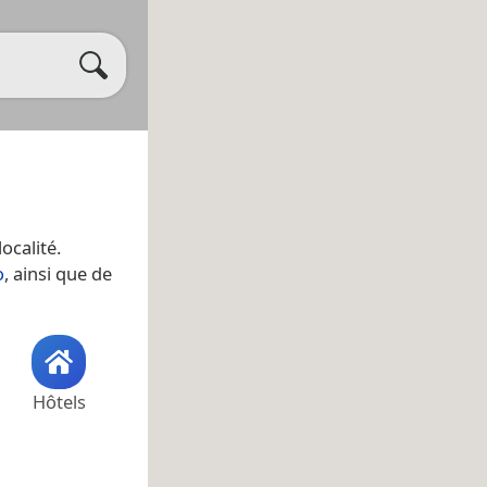
localité.
o
, ainsi que de
Hôtels