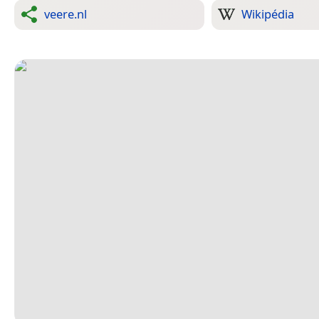
veere.nl
Wikipédia