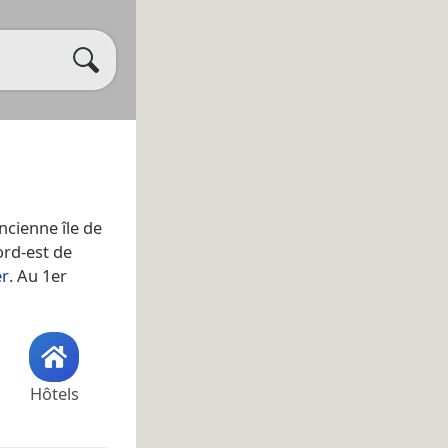
ancienne île de
ord-est de
er
. Au 1er
Hôtels