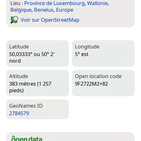
Lieu :
Province de Luxembourg
,
Wallonie
,
Belgique
,
Benelux
,
Europe
Voir sur Open­Street­Map
Latitude
Longitude
50,03333° ou 50° 2′
5° est
nord
Altitude
Open location code
383 mètres (1 257
9F2722M2+82
pieds)
Geo­Names ID
2784579