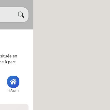
située en
ne à part
Hôtels