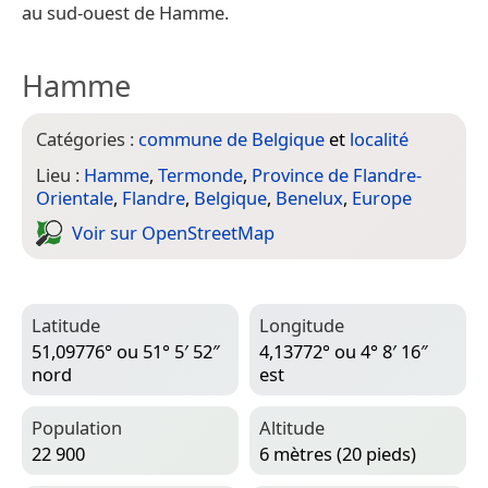
au sud-ouest de Hamme.
Hamme
Catégories :
commune de Belgique
et
localité
Lieu :
Hamme
,
Termonde
,
Province de Flandre-
Orientale
,
Flandre
,
Belgique
,
Benelux
,
Europe
Voir sur Open­Street­Map
Latitude
Longitude
51,09776° ou 51° 5′ 52″
4,13772° ou 4° 8′ 16″
nord
est
Population
Altitude
22 900
6 mètres (20 pieds)