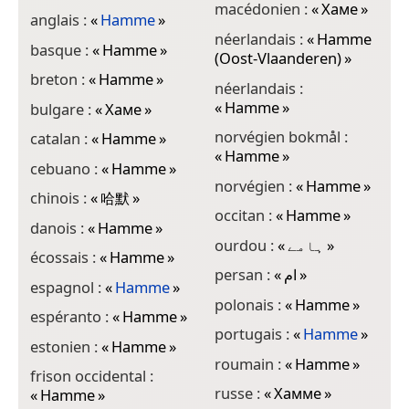
macédonien :
«
Хаме
»
anglais :
«
Hamme
»
néerlandais :
«
Hamme
basque :
«
Hamme
»
(Oost-Vlaanderen)
»
breton :
«
Hamme
»
néerlandais :
«
Hamme
»
bulgare :
«
Хаме
»
norvégien bokmål :
catalan :
«
Hamme
»
«
Hamme
»
cebuano :
«
Hamme
»
norvégien :
«
Hamme
»
chinois :
«
哈默
»
occitan :
«
Hamme
»
danois :
«
Hamme
»
ourdou :
«
ہامے
»
écossais :
«
Hamme
»
persan :
«
ام
»
espagnol :
«
Hamme
»
polonais :
«
Hamme
»
espéranto :
«
Hamme
»
portugais :
«
Hamme
»
estonien :
«
Hamme
»
roumain :
«
Hamme
»
frison occidental :
russe :
«
Хамме
»
«
Hamme
»