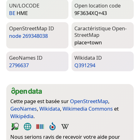
UN/LOCODE
Open location code
BE
HME
9F3634XQ+43
Open­Street­Map ID
Caractéristique Open­
Street­Map
node 269348038
place=­town
Geo­Names ID
Wiki­data ID
2796637
Q391294
Cette page est basée sur
OpenStreetMap
,
GeoNames
,
Wikidata
,
Wikimedia Commons
et
Wikipédia
.
Nous serions ravis de recevoir votre aide pour