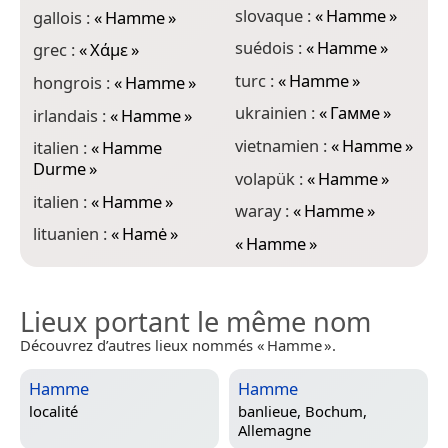
slovaque :
«
Hamme
»
gallois :
«
Hamme
»
suédois :
«
Hamme
»
grec :
«
Χάμε
»
turc :
«
Hamme
»
hongrois :
«
Hamme
»
ukrainien :
«
Гамме
»
irlandais :
«
Hamme
»
vietnamien :
«
Hamme
»
italien :
«
Hamme
Durme
»
volapük :
«
Hamme
»
italien :
«
Hamme
»
waray :
«
Hamme
»
lituanien :
«
Hamė
»
«
Hamme
»
Lieux portant le même nom
Découvrez d’autres lieux nommés « Hamme ».
Hamme
Hamme
localité
banlieue,
Bochum,
Allemagne