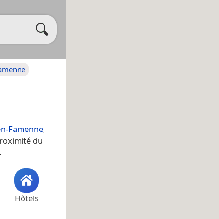
Famenne
en-Famenne
,
proximité du
.
Hôtels