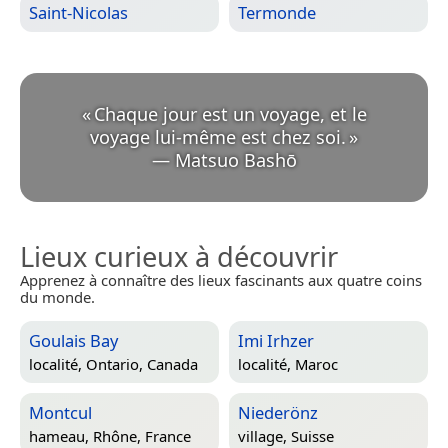
Saint-Nicolas
Termonde
«
Chaque jour est un voyage, et le
voyage lui-même est chez soi.
»
—
Matsuo Bashō
Lieux curieux à découvrir
Apprenez à connaître des lieux fascinants aux quatre coins
du monde.
Goulais Bay
Imi Irhzer
localité,
Ontario, Canada
localité,
Maroc
Montcul
Niederönz
hameau,
Rhône, France
village,
Suisse