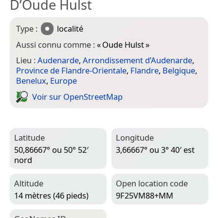
D’Oude Hulst
Type :
localité
Aussi connu comme :
«
Oude Hulst
»
Lieu :
Audenarde
,
Arrondissement d’Audenarde
,
Province de Flandre-Orientale
,
Flandre
,
Belgique
,
Benelux
,
Europe
Voir sur Open­Street­Map
Latitude
Longitude
50,86667° ou 50° 52′
3,66667° ou 3° 40′ est
nord
Altitude
Open location code
14 mètres (46 pieds)
9F25VM88+MM