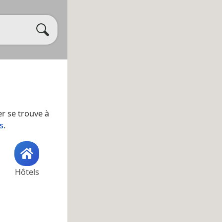
er se trouve à
s
.
Hôtels