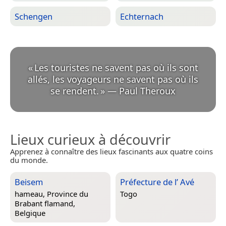
Schengen
Echternach
«
Les touristes ne savent pas où ils sont
allés, les voyageurs ne savent pas où ils
se rendent.
»
—
Paul Theroux
Lieux curieux à découvrir
Apprenez à connaître des lieux fascinants aux quatre coins
du monde.
Beisem
Préfecture de l’ Avé
hameau,
Province du
Togo
Brabant flamand,
Belgique