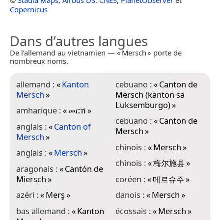
Copernicus
Dans d’autres langues
De l’allemand au vietnamien — « Mersch » porte de
nombreux noms.
allemand :
«
Kanton
cebuano :
«
Canton de
f
Mersch
»
Mersch (kanton sa
«
Luksemburgo)
»
amharique :
«
መርሽ
»
g
cebuano :
«
Canton de
anglais :
«
Canton of
h
Mersch
»
Mersch
»
h
chinois :
«
Mersch
»
anglais :
«
Mersch
»
k
chinois :
«
梅尔施县
»
aragonais :
«
Cantón de
i
Miersch
»
coréen :
«
메르슈주
»
M
azéri :
«
Merş
»
danois :
«
Mersch
»
i
M
bas allemand :
«
Kanton
écossais :
«
Mersch
»