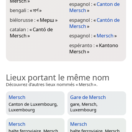
Mersch
»
i
espagnol :
«
Canton de
M
bengali :
«
মার্শ
»
Mersch
»
i
biélorusse :
«
Мерш
»
espagnol :
«
Cantón de
M
Mersch
»
catalan :
«
Cantó de
i
Mersch
»
espagnol :
«
Mersch
»
j
espéranto :
«
Kantono
Mersch
»
j
Lieux portant le même nom
Découvrez d’autres lieux nommés « Mersch ».
Mersch
Gare de Mersch
Canton de Luxembourg,
gare,
Mersch,
Luxembourg
Luxembourg
Mersch
Mersch
halte ferroviaire,
Mersch,
halte ferroviaire,
Mersch,