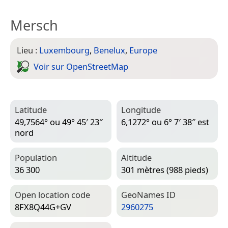
Mersch
Lieu :
Luxembourg
,
Benelux
,
Europe
Voir sur Open­Street­Map
Latitude
Longitude
49,7564° ou 49° 45′ 23″
6,1272° ou 6° 7′ 38″ est
nord
Population
Altitude
36 300
301 mètres (988 pieds)
Open location code
Geo­Names ID
8FX8Q44G+GV
2960275