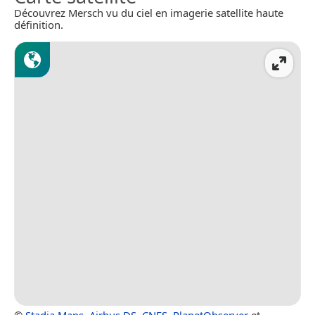
Découvrez Mersch vu du ciel en imagerie satellite haute
définition.
©
Stadia Maps
,
Airbus DS
,
CNES
,
PlanetObserver
et