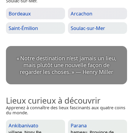
Soulac-sur-Mer.
Bordeaux
Arcachon
Saint-Émilion
Soulac-sur-Mer
«
Notre destination n’est jamais un lieu,
mais plutôt une nouvelle façon de
regarder les choses.
»
—
Henry Miller
Lieux curieux à découvrir
Apprenez à connaître des lieux fascinants aux quatre coins
du monde.
Ankibanivato
Parana
village,
Nosy Be,
hameau,
Province de