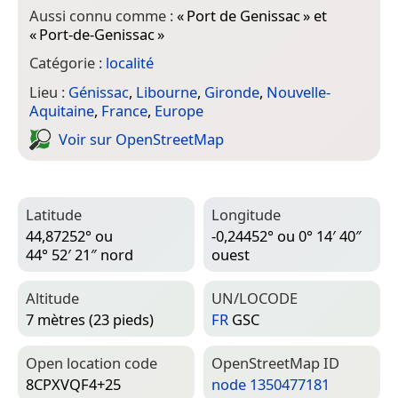
Aussi connu comme :
«
Port de Genissac
» et
«
Port-de-Genissac
»
Catégorie :
localité
Lieu :
Génissac
,
Libourne
,
Gironde
,
Nouvelle-
Aquitaine
,
France
,
Europe
Voir sur Open­Street­Map
Latitude
Longitude
44,87252° ou
-0,24452° ou 0° 14′ 40″
44° 52′ 21″ nord
ouest
Altitude
UN/LOCODE
7 mètres (23 pieds)
FR
GSC
Open location code
Open­Street­Map ID
8CPXVQF4+25
node 1350477181