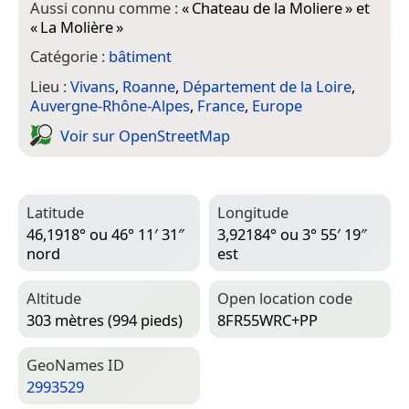
Aussi connu comme :
«
Chateau de la Moliere
» et
«
La Molière
»
Catégorie :
bâtiment
Lieu :
Vivans
,
Roanne
,
Département de la Loire
,
Auvergne-Rhône-Alpes
,
France
,
Europe
Voir sur Open­Street­Map
Latitude
Longitude
46,1918° ou 46° 11′ 31″
3,92184° ou 3° 55′ 19″
nord
est
Altitude
Open location code
303 mètres (994 pieds)
8FR55WRC+PP
Geo­Names ID
2993529