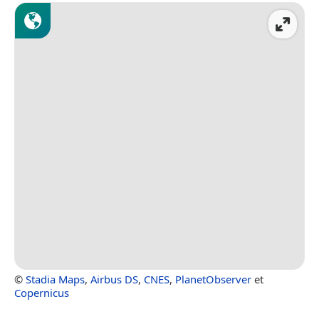
©
Stadia Maps
,
Airbus DS
,
CNES
,
PlanetObserver
et
Copernicus