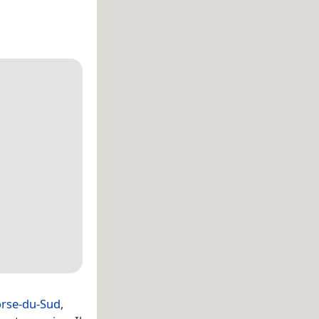
rse-du-Sud
,