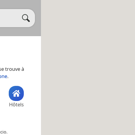
 se trouve à
ione
.
Hôtels
cio.