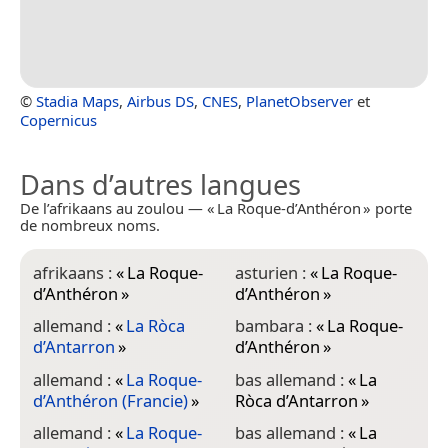
©
Stadia Maps
,
Airbus DS
,
CNES
,
PlanetObserver
et
Copernicus
Dans d’autres langues
De l’afrikaans au zoulou — « La Roque-d’Anthéron » porte
de nombreux noms.
afrikaans :
«
La Roque-
asturien :
«
La Roque-
c
d’Anthéron
»
d’Anthéron
»
d
allemand :
«
La Ròca
bambara :
«
La Roque-
c
d’Antarron
»
d’Anthéron
»
d
allemand :
«
La Roque-
bas allemand :
«
La
c
d’Anthéron (Francie)
»
Ròca d’Antarron
»
d
allemand :
«
La Roque-
bas allemand :
«
La
c