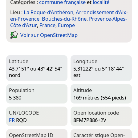
Catégories :
commune française
et
localité
Lieu :
La Roque-d’Anthéron
,
Arrondissement d’Aix-
en-Provence
,
Bouches-du-Rhône
,
Provence-Alpes-
Côte d’Azur
,
France
,
Europe
Voir sur Open­Street­Map
Latitude
Longitude
43,7151° ou 43° 42′ 54″
5,31222° ou 5° 18′ 44″
nord
est
Population
Altitude
5 380
169 mètres (554 pieds)
UN/LOCODE
Open location code
FR
RQD
8FM7P886+2V
Open­Street­Map ID
Caractéristique Open­