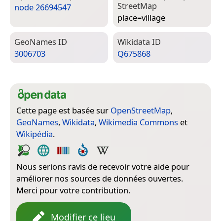
Street­Map
node 26694547
place=­village
Geo­Names ID
Wiki­data ID
3006703
Q675868
Cette page est basée sur
OpenStreetMap
,
GeoNames
,
Wikidata
,
Wikimedia Commons
et
Wikipédia
.
Nous serions ravis de recevoir votre aide pour
améliorer nos sources de données ouvertes.
Merci pour votre contribution.
Modifier ce lieu