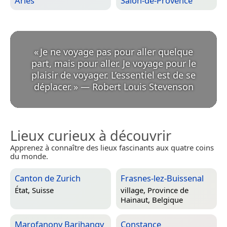
Arles
Salon-de-Provence
«
Je ne voyage pas pour aller quelque
part, mais pour aller. Je voyage pour le
plaisir de voyager. L’essentiel est de se
déplacer.
»
—
Robert Louis Stevenson
Lieux curieux à découvrir
Apprenez à connaître des lieux fascinants aux quatre coins
du monde.
Canton de Zurich
Frasnes-lez-Buissenal
État,
Suisse
village,
Province de
Hainaut, Belgique
Marofanony Barihangy
Constance