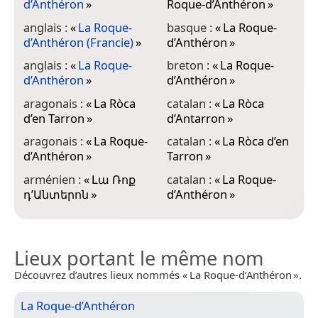
d’Anthéron
»
Roque-d’Anthéron
»
anglais :
«
La Roque-
basque :
«
La Roque-
c
d’Anthéron (Francie)
»
d’Anthéron
»
anglais :
«
La Roque-
breton :
«
La Roque-
c
d’Anthéron
»
d’Anthéron
»
d
aragonais :
«
La Ròca
catalan :
«
La Ròca
c
d’en Tarron
»
d’Antarron
»
d
aragonais :
«
La Roque-
catalan :
«
La Ròca d’en
c
d’Anthéron
»
Tarron
»
d
arménien :
«
Լա Ռոք
catalan :
«
La Roque-
d
դ’Անտերոն
»
d’Anthéron
»
d
Lieux portant le même nom
Découvrez d’autres lieux nommés « La Roque-d’Anthéron ».
La Roque-d’Anthéron