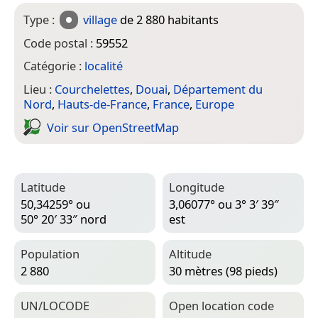
Type :
village
de 2 880 habitants
Code postal :
59552
Catégorie :
localité
Lieu :
Courchelettes
,
Douai
,
Département du
Nord
,
Hauts-de-France
,
France
,
Europe
Voir sur Open­Street­Map
Latitude
Longitude
50,34259° ou
3,06077° ou 3° 3′ 39″
50° 20′ 33″ nord
est
Population
Altitude
2 880
30 mètres (98 pieds)
UN/LOCODE
Open location code