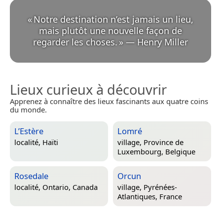
«
Notre destination n’est jamais un lieu,
mais plutôt une nouvelle façon de
regarder les choses.
»
—
Henry Miller
Lieux curieux à découvrir
Apprenez à connaître des lieux fascinants aux quatre coins
du monde.
L’Estère
Lomré
localité,
Haïti
village,
Province de
Luxembourg, Belgique
Rosedale
Orcun
localité,
Ontario, Canada
village,
Pyrénées-
Atlantiques, France