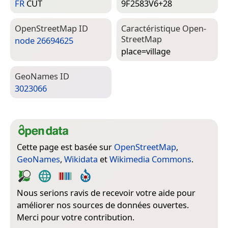
FR
CUT
9F2583V6+28
Open­Street­Map ID
Caractéristique Open­
Street­Map
node 26694625
place=­village
Geo­Names ID
3023066
Cette page est basée sur
OpenStreetMap
,
GeoNames
,
Wikidata
et
Wikimedia Commons
.
Nous serions ravis de recevoir votre aide pour
améliorer nos sources de données ouvertes.
Merci pour votre contribution.