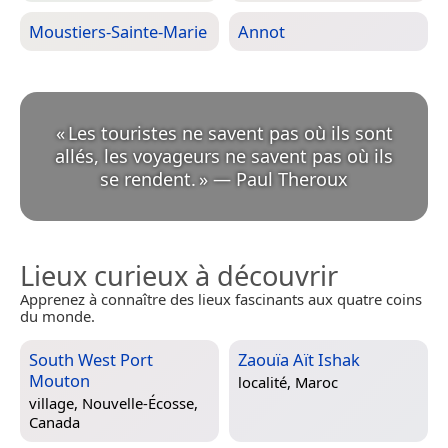
Moustiers-Sainte-Marie
Annot
«
Les touristes ne savent pas où ils sont
allés, les voyageurs ne savent pas où ils
se rendent.
»
—
Paul Theroux
Lieux curieux à découvrir
Apprenez à connaître des lieux fascinants aux quatre coins
du monde.
South West Port
Zaouïa Aït Ishak
Mouton
localité,
Maroc
village,
Nouvelle-Écosse,
Canada