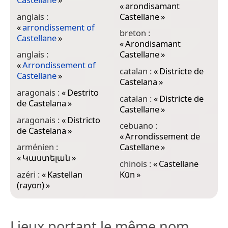
«
arondisamant
«
anglais :
Castellane
»
C
«
arrondissement of
breton :
e
Castellane
»
«
Arondisamant
c
anglais :
Castellane
»
e
«
Arrondissement of
catalan :
«
Districte de
C
Castellane
»
Castelana
»
e
aragonais :
«
Destrito
catalan :
«
Districte de
«
de Castelana
»
Castellane
»
C
aragonais :
«
Districto
cebuano :
g
de Castelana
»
«
Arrondissement de
Κ
arménien :
Castellane
»
i
«
Կաստելան
»
chinois :
«
Castellane
«
azéri :
«
Kastellan
Kūn
»
c
(rayon)
»
Lieux portant le même nom