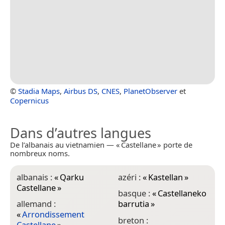
©
Stadia Maps
,
Airbus DS
,
CNES
,
PlanetObserver
et
Copernicus
Dans d’autres langues
De l’albanais au vietnamien — « Castellane » porte de
nombreux noms.
albanais :
«
Qarku
azéri :
«
Kastellan
»
c
Castellane
»
basque :
«
Castellaneko
allemand :
barrutia
»
c
«
Arrondissement
breton :
e
Castellane
»