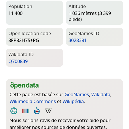
Population
Altitude
11 400
1 036 mètres (3 399
pieds)
Open location code
Geo­Names ID
8FP82H75+PG
3028381
Wiki­data ID
Q700839
Cette page est basée sur
GeoNames
,
Wikidata
,
Wikimedia Commons
et
Wikipédia
.
Nous serions ravis de recevoir votre aide pour
améliorer nos sources de données ouvertes.