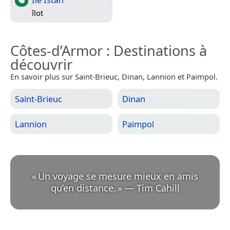
îlot
Côtes-d’Armor
: Destinations à
découvrir
En savoir plus sur Saint-Brieuc, Dinan, Lannion et Paimpol.
Saint-Brieuc
Dinan
Lannion
Paimpol
«
Un voyage se mesure mieux en amis
qu’en distance.
»
—
Tim Cahill