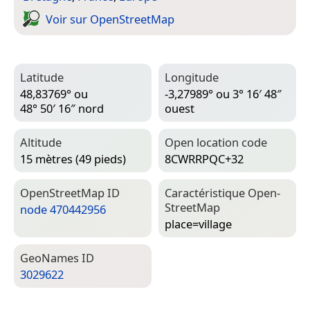
Voir sur Open­Street­Map
Latitude
Longitude
48,83769° ou
-3,27989° ou 3° 16′ 48″
48° 50′ 16″ nord
ouest
Altitude
Open location code
15 mètres (49 pieds)
8CWRRPQC+32
Open­Street­Map ID
Caractéristique Open­
Street­Map
node 470442956
place=­village
Geo­Names ID
3029622