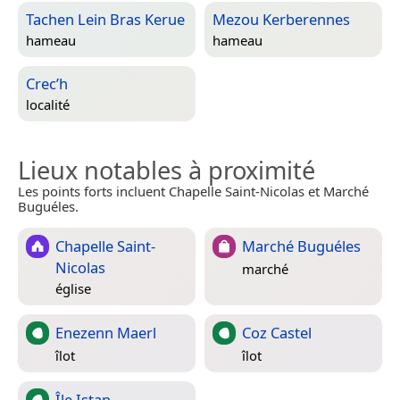
Tachen Lein Bras Kerue
Mezou Kerberennes
hameau
hameau
Crec’h
localité
Lieux notables à proximité
Les points forts incluent Chapelle Saint-Nicolas et Marché
Buguéles.
Chapelle Saint-
Marché Buguéles
Nicolas
marché
église
Enezenn Maerl
Coz Castel
îlot
îlot
Île Istan