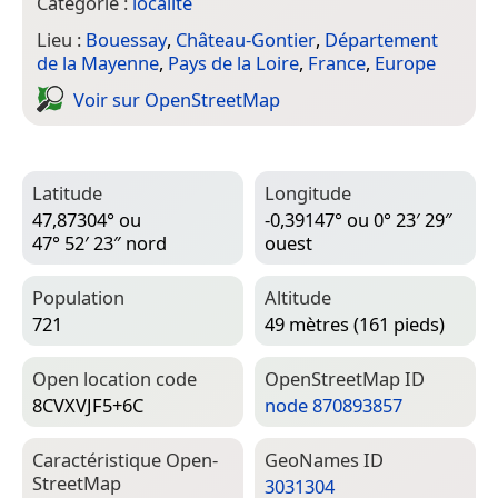
Catégorie :
localité
Lieu :
Bouessay
,
Château-Gontier
,
Département
de la Mayenne
,
Pays de la Loire
,
France
,
Europe
Voir sur Open­Street­Map
Latitude
Longitude
47,87304° ou
-0,39147° ou 0° 23′ 29″
47° 52′ 23″ nord
ouest
Population
Altitude
721
49 mètres (161 pieds)
Open location code
Open­Street­Map ID
8CVXVJF5+6C
node 870893857
Caractéristique Open­
Geo­Names ID
Street­Map
3031304