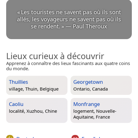
«
Les touristes ne savent pas où ils sont
allés, les voyageurs ne savent pas où ils
se rendent.
»
—
Paul Theroux
Lieux curieux à découvrir
Apprenez à connaître des lieux fascinants aux quatre coins
du monde.
Thuillies
Georgetown
village,
Thuin, Belgique
Ontario, Canada
Caoliu
Monfrange
localité,
Xuzhou, Chine
logement,
Nouvelle-
Aquitaine, France