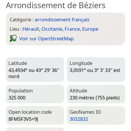
Arrondissement de Béziers
Catégorie :
arrondissement français
Lieu :
Hérault
,
Occitanie
,
France
,
Europe
Voir sur Open­Street­Map
Latitude
Longitude
43,4934° ou 43° 29′ 36″
3,0591° ou 3° 3′ 33″ est
nord
Population
Altitude
325 000
230 mètres (755 pieds)
Open location code
Geo­Names ID
8FM5F3V5+9J
3032832