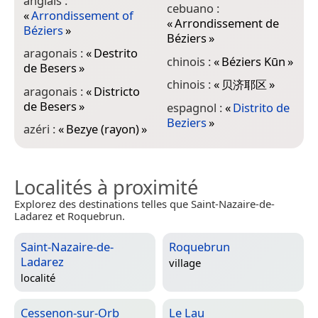
anglais :
e
cebuano :
«
Arrondissement of
«
«
Arrondissement de
Béziers
»
B
Béziers
»
aragonais :
«
Destrito
g
chinois :
«
Béziers Kūn
»
de Besers
»
Μ
chinois :
«
贝济耶区
»
aragonais :
«
Districto
i
de Besers
»
«
espagnol :
«
Distrito de
B
Beziers
»
azéri :
«
Bezye (rayon)
»
Localités à proximité
Explorez des destinations telles que Saint-Nazaire-de-
Ladarez et Roquebrun.
Saint-Nazaire-de-
Roquebrun
Ladarez
village
localité
Cessenon-sur-Orb
Le Lau