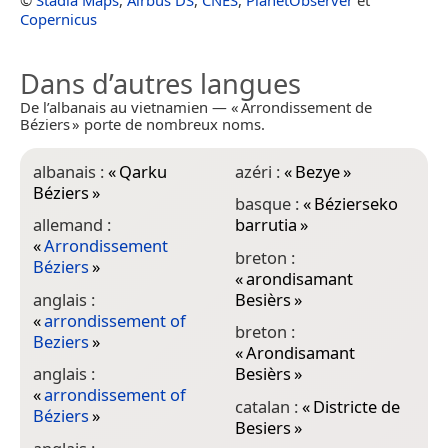
Copernicus
Dans d’autres langues
De l’albanais au vietnamien — « Arrondissement de
Béziers » porte de nombreux noms.
albanais :
«
Qarku
azéri :
«
Bezye
»
e
Béziers
»
B
basque :
«
Bézierseko
allemand :
barrutia
»
e
«
Arrondissement
«
breton :
Béziers
»
B
«
arondisamant
anglais :
Besièrs
»
e
«
arrondissement of
«
breton :
Beziers
»
B
«
Arondisamant
anglais :
Besièrs
»
e
«
arrondissement of
«
catalan :
«
Districte de
Béziers
»
B
Besiers
»