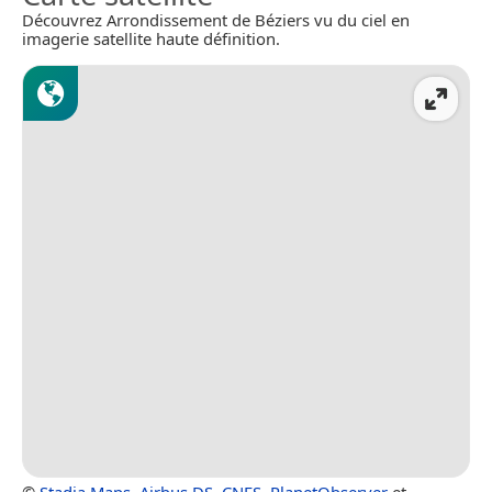
Découvrez Arrondissement de Béziers vu du ciel en
imagerie satellite haute définition.
©
Stadia Maps
,
Airbus DS
,
CNES
,
PlanetObserver
et