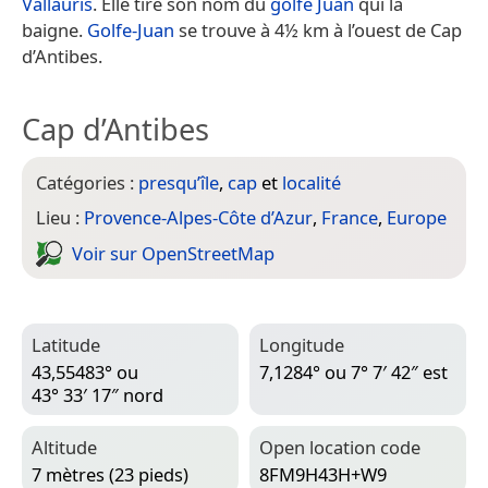
Vallauris
. Elle tire son nom du
golfe Juan
qui la
baigne.
Golfe-Juan
se trouve à 4½ km à l’ouest de Cap
d’Antibes.
Cap d’Antibes
Catégories :
presqu’île
,
cap
et
localité
Lieu :
Provence-Alpes-Côte d’Azur
,
France
,
Europe
Voir sur Open­Street­Map
Latitude
Longitude
43,55483° ou
7,1284° ou 7° 7′ 42″ est
43° 33′ 17″ nord
Altitude
Open location code
7 mètres (23 pieds)
8FM9H43H+W9