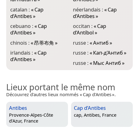
catalan :
«
Cap
néerlandais :
«
Cap
d’Antibes
»
d’Antibes
»
cebuano :
«
Cap
occitan :
«
Cap
d’Antibes
»
d’Antíbol
»
chinois :
«
昂蒂布角
»
russe :
«
Антиб
»
irlandais :
«
Cap
russe :
«
Кап-д’Антиб
»
d’Antibes
»
russe :
«
Мыс Антиб
»
Lieux portant le même nom
Découvrez d’autres lieux nommés « Cap d’Antibes ».
Antibes
Cap d’Antibes
Provence-Alpes-Côte
cap,
Antibes, France
d’Azur, France