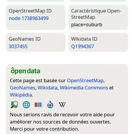
Open­Street­Map ID
Caractéristique Open­
Street­Map
node 1738963499
place=­suburb
Geo­Names ID
Wiki­data ID
3037455
Q1994367
Cette page est basée sur
OpenStreetMap
,
GeoNames
,
Wikidata
,
Wikimedia Commons
et
Wikipédia
.
Nous serions ravis de recevoir votre aide pour
améliorer nos sources de données ouvertes.
Merci pour votre contribution.