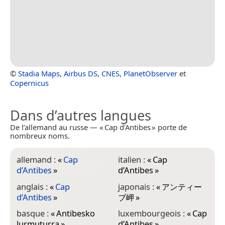
©
Stadia Maps
,
Airbus DS
,
CNES
,
PlanetObserver
et
Copernicus
Dans d’autres langues
De l’allemand au russe — « Cap d’Antibes » porte de
nombreux noms.
allemand :
«
Cap
italien :
«
Cap
d’Antibes
»
d’Antibes
»
anglais :
«
Cap
japonais :
«
アンティー
d’Antibes
»
ブ岬
»
basque :
«
Antibesko
luxembourgeois :
«
Cap
lurmuturra
»
d’Antibes
»