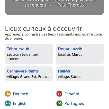
se rendent.
»
—
Paul Theroux
Lieux curieux à découvrir
Apprenez à connaître des lieux fascinants aux quatre coins
du monde.
Téboursouk
Douar Lazzib
secteur résidentiel,
localité,
Maroc
Tunisie
Cernay-lès-Reims
Hallwil
village,
Grand Est, France
village,
Suisse
Deutsch
Español
English
Português