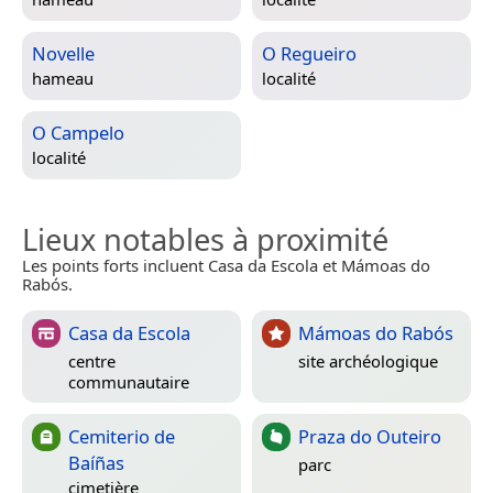
Novelle
O Regueiro
hameau
localité
O Campelo
localité
Lieux notables à proximité
Les points forts incluent Casa da Escola et Mámoas do
Rabós.
Casa da Escola
Mámoas do Rabós
centre
site archéologique
communautaire
Cemiterio de
Praza do Outeiro
Baíñas
parc
cimetière