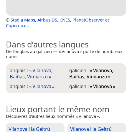
©
Stadia Maps
,
Airbus DS
,
CNES
,
PlanetObserver
et
Copernicus
Dans d’autres langues
De l’anglais au galicien — « Vilanova » porte de nombreux
noms.
anglais :
«
Vilanova,
galicien :
«
Vilanova,
Baíñas, Vimianzo
»
Baíñas, Vimianzo
»
anglais :
«
Vilanova
»
galicien :
«
Vilanova
»
Lieux portant le même nom
Découvrez d’autres lieux nommés « Vilanova ».
Vilanova i la Geltrú
Vilanova i la Geltrú