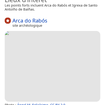
Les points forts incluent Arca do Rabós et Igrexa de Santo
Antoíño de Baíñas.
Arca do Rabós
site archéologique
Photo :
Ángel M. Felicísimo
,
CC BY 2.0
.