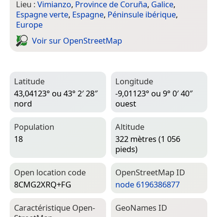
Lieu :
Vimianzo
,
Province de Coruña
,
Galice
,
Espagne verte
,
Espagne
,
Péninsule ibérique
,
Europe
Voir sur Open­Street­Map
Latitude
Longitude
43,04123° ou 43° 2′ 28″
-9,01123° ou 9° 0′ 40″
nord
ouest
Population
Altitude
18
322 mètres (1 056
pieds)
Open location code
Open­Street­Map ID
8CMG2XRQ+FG
node 6196386877
Caractéristique Open­
Geo­Names ID