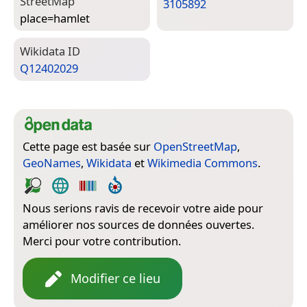
Street­Map
3105892
place=­hamlet
Wiki­data ID
Q12402029
Cette page est basée sur
OpenStreetMap
,
GeoNames
,
Wikidata
et
Wikimedia Commons
.
Nous serions ravis de recevoir votre aide pour
améliorer nos sources de données ouvertes.
Merci pour votre contribution.
Modifier ce lieu