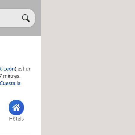
et-León
) est un
7 mètres.
Cuesta la
Hôtels