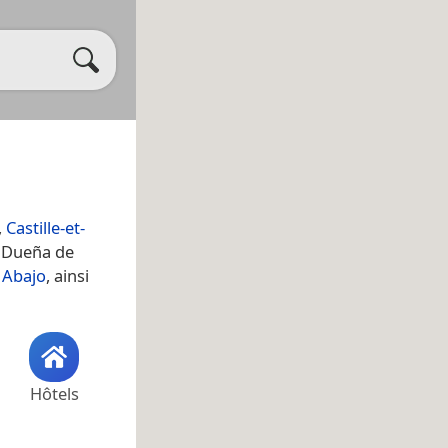
,
Castille-et-
a Dueña de
 Abajo
, ainsi
Hôtels