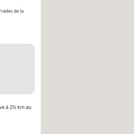
Frades de la
uve à 2½ km au