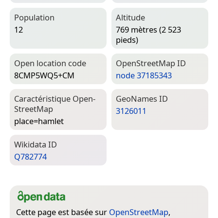
Population
Altitude
12
769 mètres (2 523
pieds)
Open location code
Open­Street­Map ID
8CMP5WQ5+CM
node 37185343
Caractéristique Open­
Geo­Names ID
Street­Map
3126011
place=­hamlet
Wiki­data ID
Q782774
Cette page est basée sur
OpenStreetMap
,