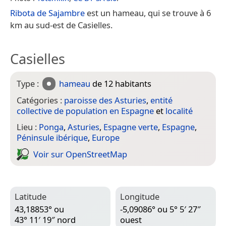
Ribota de Sajambre
est un hameau, qui se trouve à 6
km au sud-est de Casielles.
Casielles
Type :
hameau
de 12 habitants
Catégories :
paroisse des Asturies
,
entité
collective de population en Espagne
et
localité
Lieu :
Ponga
,
Asturies
,
Espagne verte
,
Espagne
,
Péninsule ibérique
,
Europe
Voir sur Open­Street­Map
Latitude
Longitude
43,18853° ou
-5,09086° ou 5° 5′ 27″
43° 11′ 19″ nord
ouest