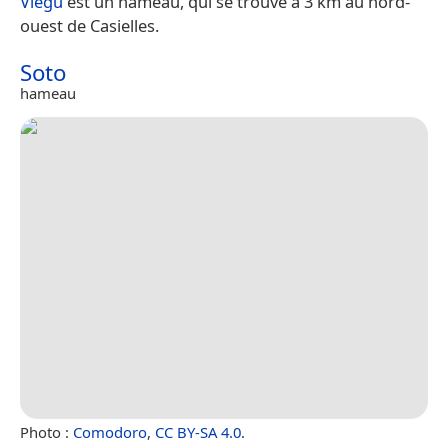
Viegu
est un hameau, qui se trouve à 3 km au nord-
ouest de Casielles.
Soto
hameau
Photo :
Comodoro
,
CC BY-SA 4.0
.