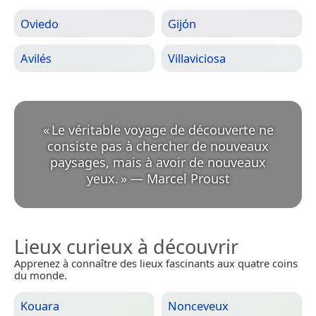
Oviedo
Gijón
Avilés
Villaviciosa
«
Le véritable voyage de découverte ne
consiste pas à chercher de nouveaux
paysages, mais à avoir de nouveaux
yeux.
»
—
Marcel Proust
Lieux curieux à découvrir
Apprenez à connaître des lieux fascinants aux quatre coins
du monde.
Kouara
Nonceveux