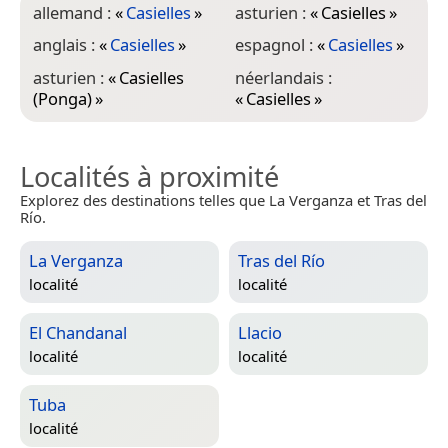
allemand :
«
Casielles
»
asturien :
«
Casielles
»
anglais :
«
Casielles
»
espagnol :
«
Casielles
»
asturien :
«
Casielles
néerlandais :
(Ponga)
»
«
Casielles
»
Localités à proximité
Explorez des destinations telles que La Verganza et Tras del
Río.
La Verganza
Tras del Río
localité
localité
El Chandanal
Llacio
localité
localité
Tuba
localité