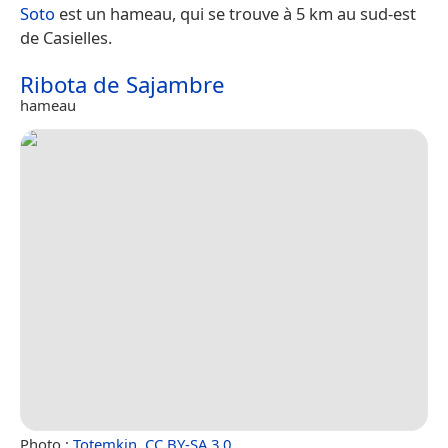
Soto
est un hameau, qui se trouve à 5 km au sud-est
de Casielles.
Ribota de Sajambre
hameau
Photo :
Totemkin
,
CC BY-SA 3.0
.